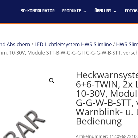
3D-KONFIGURATOR
PRODUKTE
ÜBER UNS
FOTOGA
und Absichern
/
LED-Lichtleitsystem HWS-Slimline
/
HWS-Slim
, 10-30V, Module STT-B-W-G-G-G II G-G-G-W-B-STT, verschi
Heckwarnsyst
6+6-TWIN, 2x
10-30V, Modul
G-G-W-B-STT, 
Warnblink- u. 
Bedienung
Artikelnummer:
11409687310