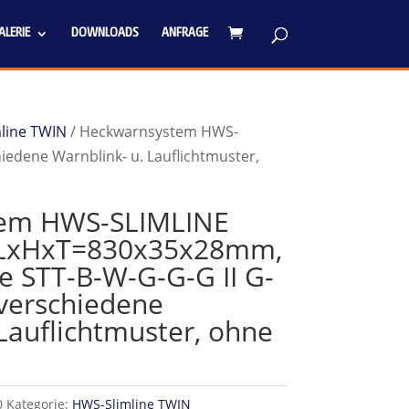
LERIE
DOWNLOADS
ANFRAGE
line TWIN
/ Heckwarnsystem HWS-
edene Warnblink- u. Lauflichtmuster,
em HWS-SLIMLINE
 LxHxT=830x35x28mm,
e STT-B-W-G-G-G II G-
verschiedene
Lauflichtmuster, ohne
0
Kategorie:
HWS-Slimline TWIN