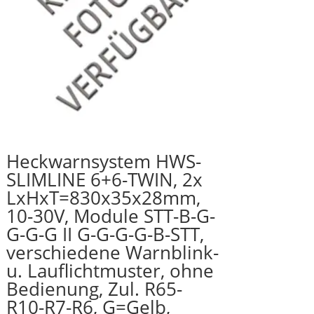
Heckwarnsystem HWS-
SLIMLINE 6+6-TWIN, 2x
LxHxT=830x35x28mm,
10-30V, Module STT-B-G-
G-G-G II G-G-G-G-B-STT,
verschiedene Warnblink-
u. Lauflichtmuster, ohne
Bedienung, Zul. R65-
R10-R7-R6, G=Gelb,