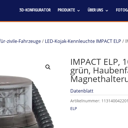
3D-KONFIGURATOR
PRODUKTE
ÜBER UNS
FOTOGA
für-zivile-Fahrzeuge
/
LED-Kojak-Kennleuchte IMPACT ELP
/ 
IMPACT ELP, 1
grün, Haubenfa
Magnethalter
Datenblatt
Artikelnummer:
11314004220
ELP