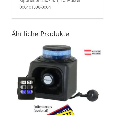
Kipphebel -230km/h, EU-Muster
008401608-0004
Ähnliche Produkte